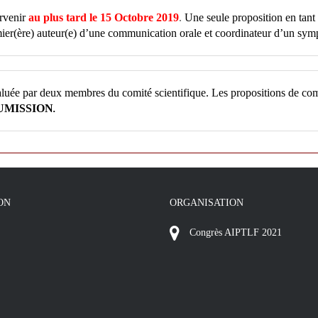
rvenir
au plus tard le 15 Octobre 2019
.
Une seule proposition en tant 
remier(ère) auteur(e) d’une communication orale et coordinateur d’un sy
luée par deux membres du comité scientifique. Les propositions de com
UMISSION
.
ON
ORGANISATION
Congrès AIPTLF 2021