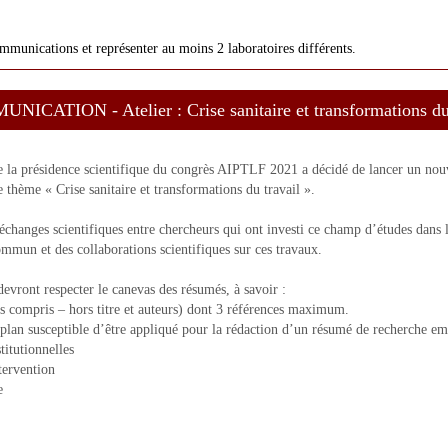
unications et représenter au moins 2 laboratoires différents.
TION - Atelier : Crise sanitaire et transformations du 
e la présidence scientifique du congrès AIPTLF 2021 a décidé de lancer un no
le thème « Crise sanitaire et transformations du travail ».
s échanges scientifiques entre chercheurs qui ont investi ce champ d’études dans le
mmun et des collaborations scientifiques sur ces travaux.
devront respecter le canevas des résumés, à savoir :
 compris – hors titre et auteurs) dont 3 références maximum.
e plan susceptible d’être appliqué pour la rédaction d’un résumé de recherche em
itutionnelles
tervention
e