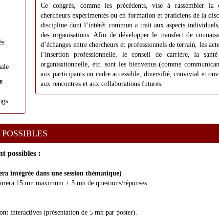
Ce congrès, comme les précédents, vise à rassembler la c
chercheurs expérimentés ou en formation et praticiens de la disci
discipline dont l’intérêt commun a trait aux aspects individuels,
des organisations. Afin de développer le transfert de connaissa
és
d’échanges entre chercheurs et professionnels de terrain, les ac
l’insertion professionnelle, le conseil de carrière, la sant
organisationnelle, etc. sont les bienvenus (comme communicants 
nale
aux participants un cadre accessible, diversifié, convivial et ou
e
aux rencontres et aux collaborations futures.
ngs
 POSSIBLES
t possibles :
a intégrée dans une session thématique)
durera 15 mn maximum + 5 mn de questions/réponses.
ont interactives (présentation de 5 mn par poster).