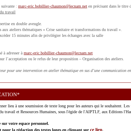
e suivante :
marc-eric.bobillier-chaumon@lecnam.net
en précisant dans le titre
du travail
pertise en double aveugle.
s aux ateliers thématiques « Crise sanitaire et transformations du travail ».
xcéder 15 minutes afin de privilégier les échanges avec la salle
é à adresser à
marc-eric.bobillier-chaumon@lecnam.net
ur l’acceptation ou le refus de leur proposition – Organisation des ateliers.
uteur pour une intervention en atelier thématique en sus d’une communication en
CATION*
r lieu à une soumission de texte long pour les auteurs qui le souhaitent. Les t
 du travail et Ressources Humaines, sous l'égide de l'AIPTLF, aux Editions l'Ha
e sur votre espace personnel.
ce lien
t pour la rédaction des textes longs en cliquant sur
.