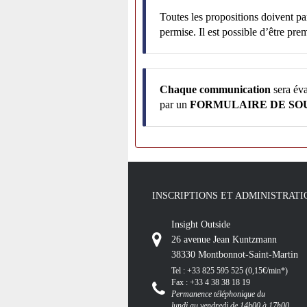
Toutes les propositions doivent pa
permise. Il est possible d’être p
Chaque communication
sera éva
par
un
FORMULAIRE DE SO
INSCRIPTIONS ET ADMINISTRATI
Insight Outside
26 avenue Jean Kuntzmann
38330 Montbonnot-Saint-Martin
Tel : +33 825 595 525 (0,15€/min*)
Fax : +33 4 38 38 18 19
Permanence téléphonique du
lundi au vendredi de 14h00 à 17h00